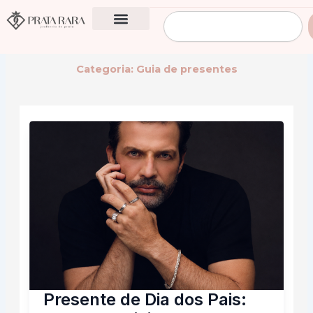
Ir
Pesquisar
para
o
conteúdo
Categoria: Guia de presentes
Presente de Dia dos Pais: