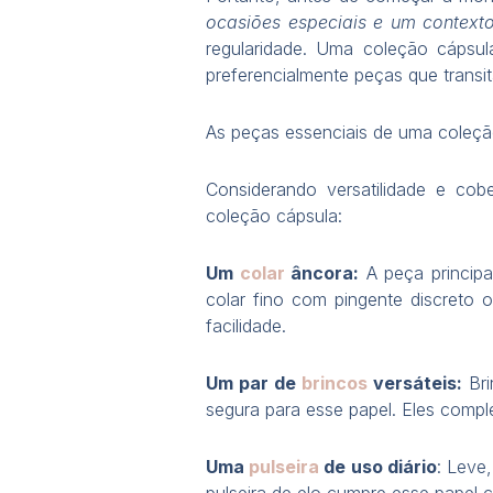
ocasiões especiais e um contexto
regularidade. Uma coleção cáps
preferencialmente peças que transit
As peças essenciais de uma coleção
Considerando versatilidade e co
coleção cápsula:
Um
colar
âncora:
A peça principa
colar fino com pingente discreto
facilidade.
Um par de
brincos
versáteis:
Bri
segura para esse papel. Eles comp
Uma
pulseira
de uso diário
: Leve
pulseira de elo cumpre esse papel c