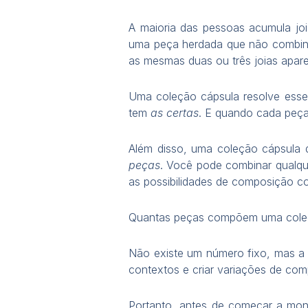
A maioria das pessoas acumula joi
uma peça herdada que não combina
as mesmas duas ou três joias apar
Uma coleção cápsula resolve esse
tem
as certas
. E quando cada peça 
Além disso, uma coleção cápsula 
peças
. Você pode combinar qualque
as possibilidades de composição 
Quantas peças compõem uma cole
Não existe um número fixo, mas a
contextos e criar variações de co
Portanto, antes de começar a mont