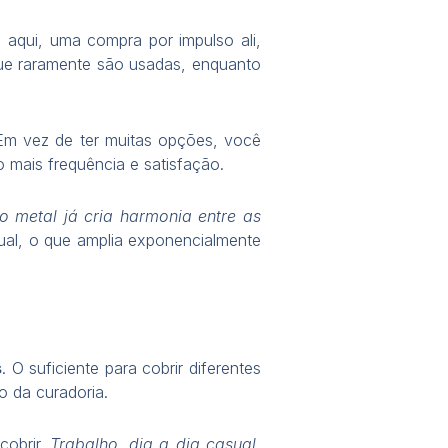
 aqui, uma compra por impulso ali,
ue raramente são usadas, enquanto
Em vez de ter muitas opções, você
 mais frequência e satisfação.
o metal já cria harmonia entre as
sual, o que amplia exponencialmente
s
. O suficiente para cobrir diferentes
o da curadoria.
cobrir.
Trabalho, dia a dia casual,