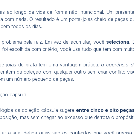
as ao longo da vida de forma não intencional. Um presente
 com nada. O resultado é um porta-joias cheio de peças q
ecem todos os dias.
 problema pela raiz. Em vez de acumular, você
seleciona
. 
foi escolhida com critério, você usa tudo que tem com muito
de joias de prata tem uma vantagem prática:
a coerência d
r item da coleção com qualquer outro sem criar conflito vi
com um número pequeno de peças.
ção cápsula
 lógica da coleção cápsula sugere
entre cinco e oito peça
mposição, mas sem chegar ao excesso que derrota o propósit
ar a sua, defina quais são os contextos que você precisa 