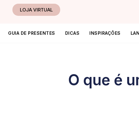
Ir
LOJA VIRTUAL
para
o
conteúdo
GUIA DE PRESENTES
DICAS
INSPIRAÇÕES
LA
O que é u