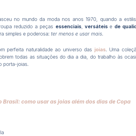
sceu no mundo da moda nos anos 1970, quando a estilist
-roupa reduzido a peças
essenciais
,
versáteis
e
de quali
ra simples e poderosa:
ter menos e usar mais
.
om perfeita naturalidade ao universo das
joias
. Uma coleçã
rem todas as situações do dia a dia, do trabalho às ocas
 porta-joias.
 Brasil: como usar as joias além dos dias de Copa
la