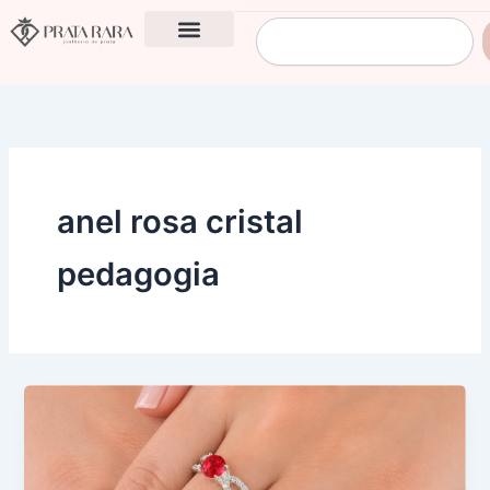
Ir
Pesquisar
para
o
conteúdo
anel rosa cristal
pedagogia