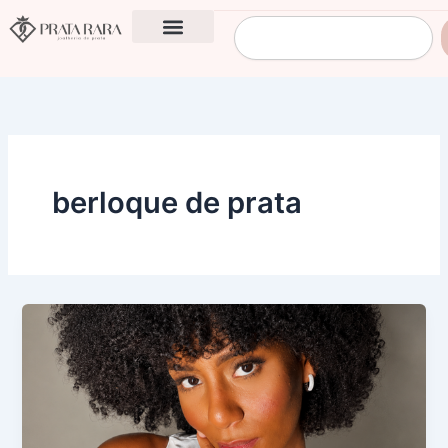
Ir
Pesquisar
para
o
conteúdo
berloque de prata