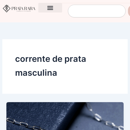
Ir
Pesquisar
para
o
conteúdo
corrente de prata
masculina