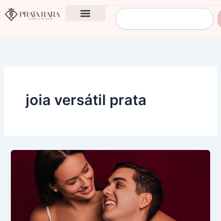
Ir
Pesquisar
para
o
conteúdo
joia versátil prata