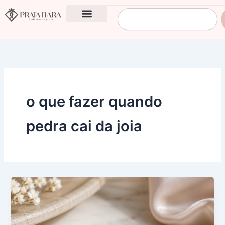
Ir
Pesquisar
para
o
conteúdo
o que fazer quando
pedra cai da joia