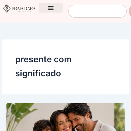
Ir
Pesquisar
para
o
conteúdo
presente com
significado