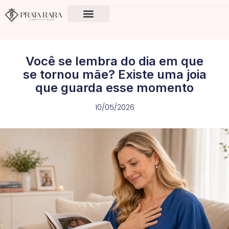
Ir
para
o
Guia de presentes
História e Legado
conteúdo
Você se lembra do dia em que
se tornou mãe? Existe uma joia
que guarda esse momento
10/05/2026